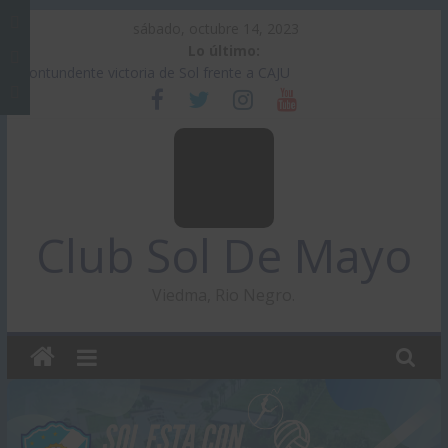
Saltar
Share
sábado, octubre 14, 2023
al
on
Lo último:
Share
contenido
Facebook
Contundente victoria de Sol frente a CAJU
on
Share
Clasificó Sol de Mayo y quedaron definidos los cruces en la
Instagram
on
Liga Federal
Sol de Mayo ganó sobre el final en La Pampa y se acomodó
Twitter
en la tabla
Federal A: parecía empate, pero Sol de Mayo se quedó sin
nada en el final
Sol venció a Ferro, se apoderó del tercer lugar de la zona y
Club Sol De Mayo
sigue en carrera
Viedma, Rio Negro.