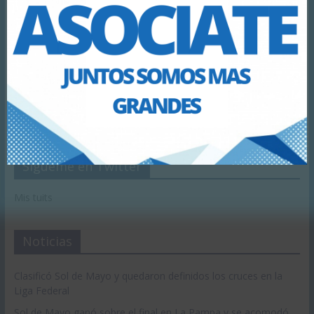
Sígueme en Twitter
Se Parte Nuestra!
Mis tuits
Descargar Inscripción
Noticias
Clasificó Sol de Mayo y quedaron definidos los cruces en la
Liga Federal
Sol de Mayo ganó sobre el final en La Pampa y se acomodó